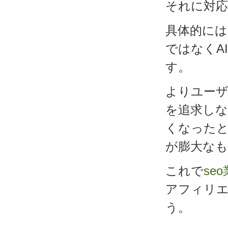
それに対
具体的に
ではなくA
す。
よりユー
を追求しな
くなった
が膨大な
これで
se
アフィリ
う。