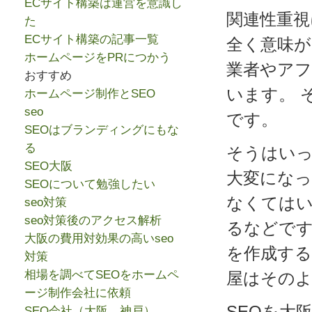
ECサイト構築は運営を意識し
関連性重視
た
ECサイト構築の記事一覧
全く意味
ホームページをPRにつかう
業者やア
おすすめ
います。 
ホームページ制作とSEO
seo
です。
SEOはブランディングにもな
る
そうはい
SEO大阪
大変にな
SEOについて勉強したい
なくては
seo対策
seo対策後のアクセス解析
るなどで
大阪の費用対効果の高いseo
を作成す
対策
相場を調べてSEOをホームペ
屋はその
ージ制作会社に依頼
SEOを大
SEO会社（大阪、神戸）