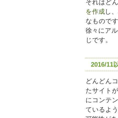
それはど
を作成
し、
なものです
徐々にア
じです。
2016/1
どんどん
たサイト
にコンテ
ているよ