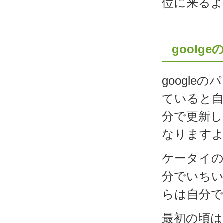
位に来る
gool
googl
ていると
分で更新
なります
ケータイ
分でいち
らは自分
最初の頃