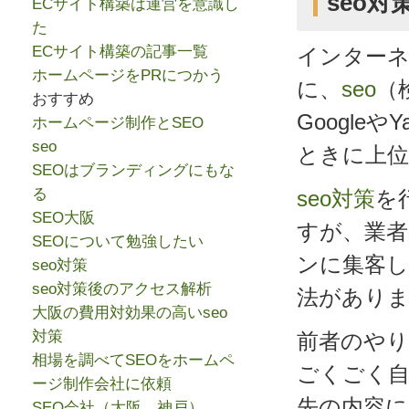
seo
ECサイト構築は運営を意識し
た
ECサイト構築の記事一覧
インター
ホームページをPRにつかう
に、
seo
（
おすすめ
Google
ホームページ制作とSEO
seo
ときに上
SEOはブランディングにもな
る
seo対策
を
SEO大阪
すが、業者
SEOについて勉強したい
ンに集客し
seo対策
seo対策後のアクセス解析
法があり
大阪の費用対効果の高いseo
対策
前者のやり
相場を調べてSEOをホームペ
ごくごく自
ージ制作会社に依頼
先の内容
SEO会社（大阪、神戸）